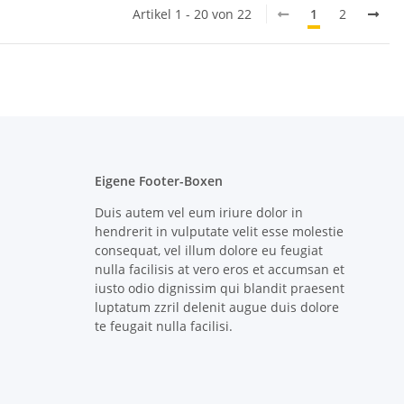
Artikel 1 - 20 von 22
1
2
Eigene Footer-Boxen
Duis autem vel eum iriure dolor in
hendrerit in vulputate velit esse molestie
consequat, vel illum dolore eu feugiat
nulla facilisis at vero eros et accumsan et
iusto odio dignissim qui blandit praesent
luptatum zzril delenit augue duis dolore
te feugait nulla facilisi.