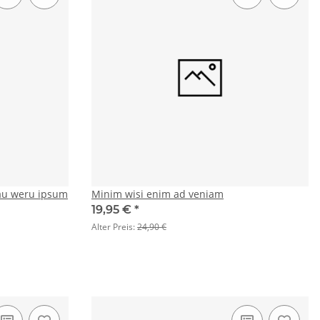
au weru ipsum
Minim wisi enim ad veniam
19,95 €
*
Alter Preis:
24,90 €