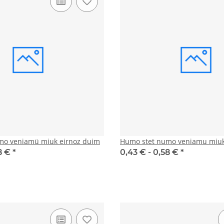
mo veniamü miuk eirnoz duim
Humo stet numo veniamu miu
8 €
*
0,43 € -
0,58 €
*