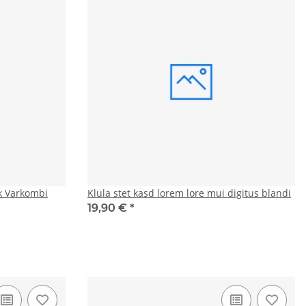
k Varkombi
Klula stet kasd lorem lore mui digitus blandi
19,90 €
*