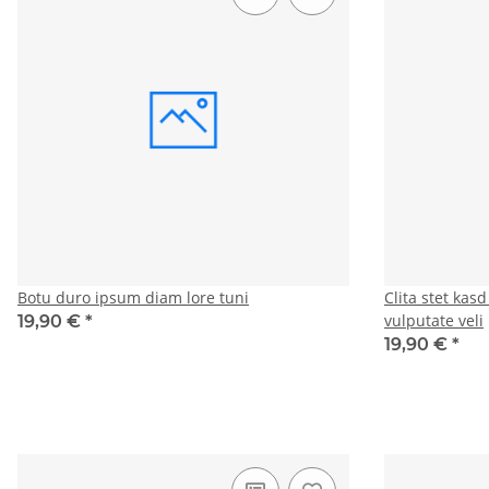
Botu duro ipsum diam lore tuni
Clita stet kas
vulputate veli
19,90 €
*
19,90 €
*