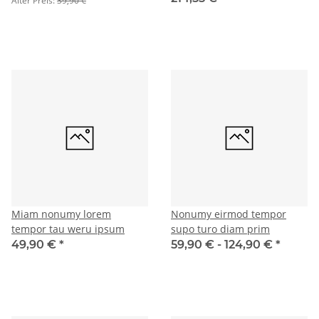
Alter Preis:
39,90 €
Miam nonumy lorem
Nonumy eirmod tempor
tempor tau weru ipsum
supo turo diam prim
49,90 €
*
59,90 € -
124,90 €
*