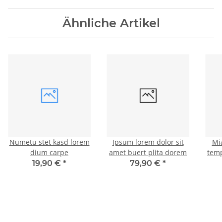
Ähnliche Artikel
Numetu stet kasd lorem
Ipsum lorem dolor sit
Mi
dium carpe
amet buert plita dorem
tem
19,90 €
*
79,90 €
*