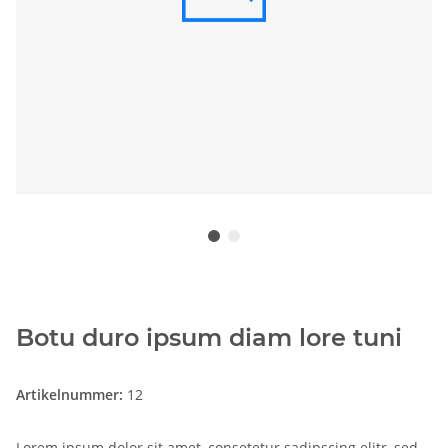
Botu duro ipsum diam lore tuni
Artikelnummer:
12
Lorem ipsum dolor sit amet, consetetur sadipscing elitr, sed