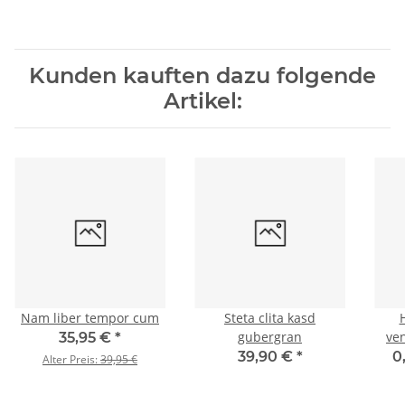
Kunden kauften dazu folgende
Artikel:
Nam liber tempor cum
Steta clita kasd
gubergran
ve
35,95 €
*
39,90 €
*
0
Alter Preis:
39,95 €