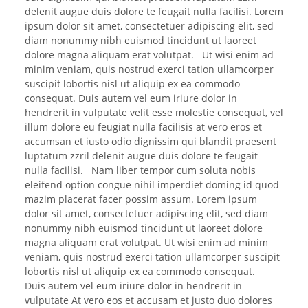
delenit augue duis dolore te feugait nulla facilisi. Lorem
ipsum dolor sit amet, consectetuer adipiscing elit, sed
diam nonummy nibh euismod tincidunt ut laoreet
dolore magna aliquam erat volutpat. Ut wisi enim ad
minim veniam, quis nostrud exerci tation ullamcorper
suscipit lobortis nisl ut aliquip ex ea commodo
consequat. Duis autem vel eum iriure dolor in
hendrerit in vulputate velit esse molestie consequat, vel
illum dolore eu feugiat nulla facilisis at vero eros et
accumsan et iusto odio dignissim qui blandit praesent
luptatum zzril delenit augue duis dolore te feugait
nulla facilisi. Nam liber tempor cum soluta nobis
eleifend option congue nihil imperdiet doming id quod
mazim placerat facer possim assum. Lorem ipsum
dolor sit amet, consectetuer adipiscing elit, sed diam
nonummy nibh euismod tincidunt ut laoreet dolore
magna aliquam erat volutpat. Ut wisi enim ad minim
veniam, quis nostrud exerci tation ullamcorper suscipit
lobortis nisl ut aliquip ex ea commodo consequat.
Duis autem vel eum iriure dolor in hendrerit in
vulputate At vero eos et accusam et justo duo dolores