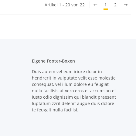
Artikel 1 - 20 von 22
1
2
Eigene Footer-Boxen
Duis autem vel eum iriure dolor in
hendrerit in vulputate velit esse molestie
consequat, vel illum dolore eu feugiat
nulla facilisis at vero eros et accumsan et
iusto odio dignissim qui blandit praesent
luptatum zzril delenit augue duis dolore
te feugait nulla facilisi.