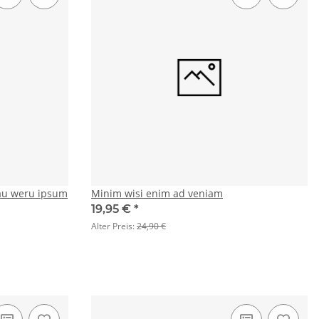
au weru ipsum
Minim wisi enim ad veniam
19,95 €
*
Alter Preis:
24,90 €