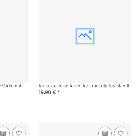
k Varkombi
Klula stet kasd lorem lore mui digitus blandi
19,90 €
*