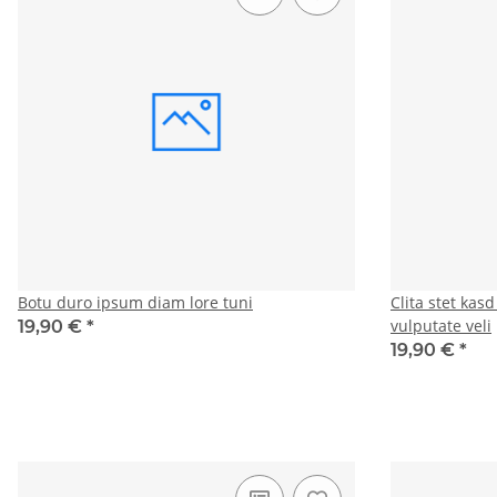
Botu duro ipsum diam lore tuni
Clita stet kas
vulputate veli
19,90 €
*
19,90 €
*