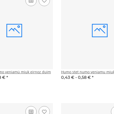
mo veniamü miuk eirnoz duim
Humo stet numo veniamu miu
8 €
*
0,43 € -
0,58 €
*