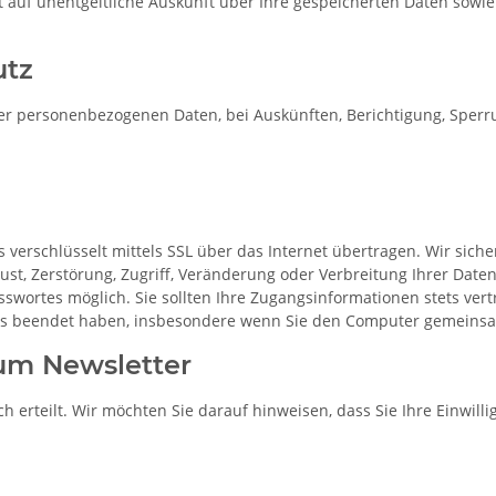
uf unentgeltliche Auskunft über Ihre gespeicherten Daten sowie 
utz
er personenbezogenen Daten, bei Auskünften, Berichtigung, Sperru
verschlüsselt mittels SSL über das Internet übertragen. Wir sic
t, Zerstörung, Zugriff, Veränderung oder Verbreitung Ihrer Dat
swortes möglich. Sie sollten Ihre Zugangsinformationen stets ver
ns beendet haben, insbesondere wenn Sie den Computer gemeins
zum Newsletter
h erteilt. Wir möchten Sie darauf hinweisen, dass Sie Ihre Einwill