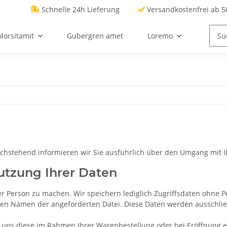
Schnelle 24h Lieferung
Versandkostenfrei ab 50
lorsitamit
Gubergren amet
Loremo
 Nachstehend informieren wir Sie ausführlich über den Umgang mit 
utzung Ihrer Daten
r Person zu machen. Wir speichern lediglich Zugriffsdaten ohne P
r den Namen der angeforderten Datei. Diese Daten werden ausschl
ns diese im Rahmen Ihrer Warenbestellung oder bei Eröffnung e