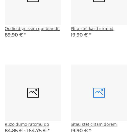
Oodio dignissim qui blandit
Plita stet kasd eirmod
89,90 €
*
19,90 €
*
Ruzo dumo ratomu do
Sitau stet clitam dorem
84,85 € -
164,75 €
*
19,90 €
*