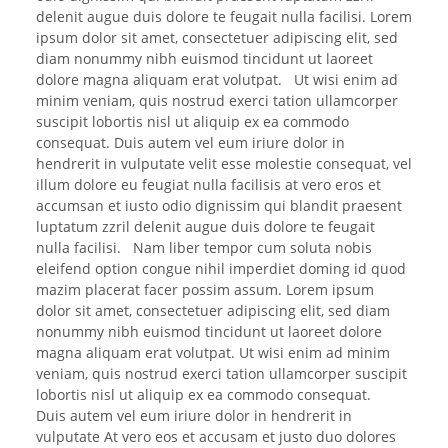
delenit augue duis dolore te feugait nulla facilisi. Lorem
ipsum dolor sit amet, consectetuer adipiscing elit, sed
diam nonummy nibh euismod tincidunt ut laoreet
dolore magna aliquam erat volutpat. Ut wisi enim ad
minim veniam, quis nostrud exerci tation ullamcorper
suscipit lobortis nisl ut aliquip ex ea commodo
consequat. Duis autem vel eum iriure dolor in
hendrerit in vulputate velit esse molestie consequat, vel
illum dolore eu feugiat nulla facilisis at vero eros et
accumsan et iusto odio dignissim qui blandit praesent
luptatum zzril delenit augue duis dolore te feugait
nulla facilisi. Nam liber tempor cum soluta nobis
eleifend option congue nihil imperdiet doming id quod
mazim placerat facer possim assum. Lorem ipsum
dolor sit amet, consectetuer adipiscing elit, sed diam
nonummy nibh euismod tincidunt ut laoreet dolore
magna aliquam erat volutpat. Ut wisi enim ad minim
veniam, quis nostrud exerci tation ullamcorper suscipit
lobortis nisl ut aliquip ex ea commodo consequat.
Duis autem vel eum iriure dolor in hendrerit in
vulputate At vero eos et accusam et justo duo dolores