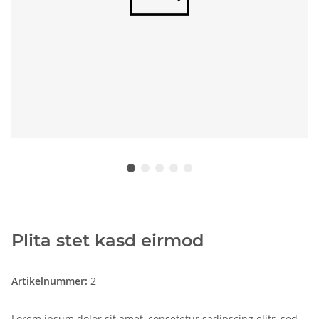
Plita stet kasd eirmod
Artikelnummer:
2
Lorem ipsum dolor sit amet, consetetur sadipscing elitr, sed