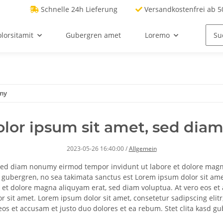
Schnelle 24h Lieferung
Versandkostenfrei ab 50
lorsitamit
Gubergren amet
Loremo
umy
lor ipsum sit amet, sed di
2023-05-26 16:40:00
/
Allgemein
, sed diam nonumy eirmod tempor invidunt ut labore et dolore magn
d gubergren, no sea takimata sanctus est Lorem ipsum dolor sit am
et dolore magna aliquyam erat, sed diam voluptua. At vero eos et a
r sit amet. Lorem ipsum dolor sit amet, consetetur sadipscing eli
os et accusam et justo duo dolores et ea rebum. Stet clita kasd g