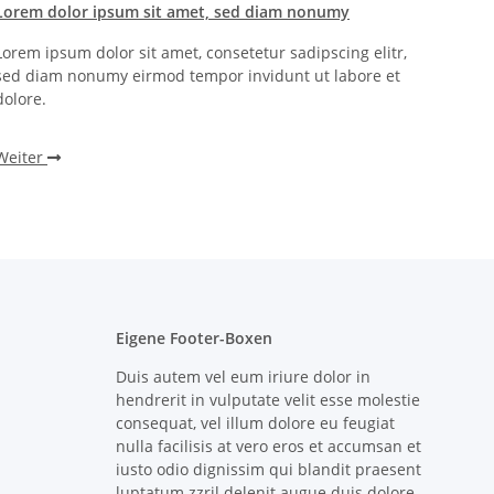
Lorem dolor ipsum sit amet, sed diam nonumy
Lorem 
Lorem ipsum dolor sit amet, consetetur sadipscing elitr,
Lorem i
sed diam nonumy eirmod tempor invidunt ut labore et
sed di
dolore.
dolore.
Weiter
Weite
Eigene Footer-Boxen
Duis autem vel eum iriure dolor in
hendrerit in vulputate velit esse molestie
consequat, vel illum dolore eu feugiat
nulla facilisis at vero eros et accumsan et
iusto odio dignissim qui blandit praesent
luptatum zzril delenit augue duis dolore