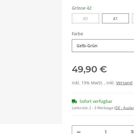
Grösse
42
40
41
40
41
Farbe
Gelb-Grün
49,90 €
inkl. 19% MwSt. , inkl.
Versand
Sofort verfügbar
Lieferzeit:
2 - 3 Werktage
(DE - Ausla
S