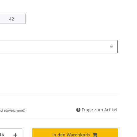
42
42
Frage zum Artikel
nd abweichend)
tk
In den Warenkorb