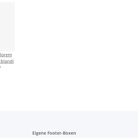
 lorem
 blandi
*
Eigene Footer-Boxen