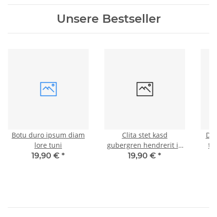
Unsere Bestseller
Botu duro ipsum diam
Clita stet kasd
Di
lore tuni
gubergren hendrerit in
te
vulputate veli
19,90 €
*
19,90 €
*