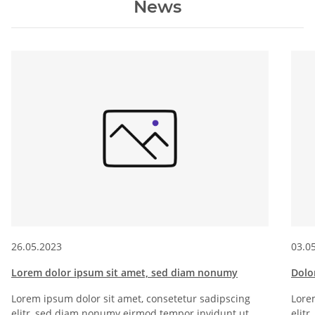
News
26.05.2023
03.0
Lorem dolor ipsum sit amet, sed diam nonumy
Dolo
Lorem ipsum dolor sit amet, consetetur sadipscing
Lore
elitr, sed diam nonumy eirmod tempor invidunt ut
elit