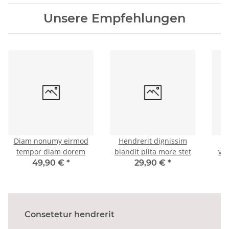
Unsere Empfehlungen
Diam nonumy eirmod
Hendrerit dignissim
tempor diam dorem
blandit plita more stet
ve
49,90 €
*
29,90 €
*
0
Consetetur hendrerit