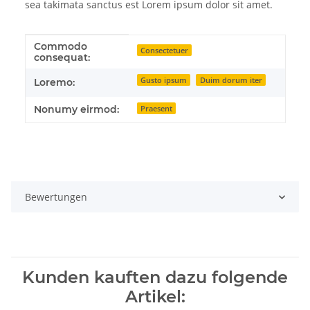
sea takimata sanctus est Lorem ipsum dolor sit amet.
Commodo
Produkteigenschaft
Wert
Consectetuer
consequat:
Gusto ipsum
Duim dorum iter
Loremo:
Nonumy eirmod:
Praesent
Bewertungen
Kunden kauften dazu folgende
Artikel: