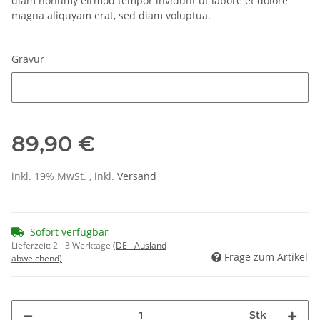
diam nonumy eirmod tempor invidunt ut labore et dolore
magna aliquyam erat, sed diam voluptua.
Gravur
Gravur
89,90 €
inkl. 19% MwSt. , inkl.
Versand
Sofort verfügbar
Lieferzeit:
2 - 3 Werktage
(DE - Ausland
Frage zum Artikel
abweichend)
Stk