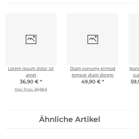
Lorem ipsum dolor sit
Diam nonumy eirmod
Non
amet
tempor diam dorem
su
36,90 €
*
49,90 €
*
59,
Alter Preis:
39,90 €
Ähnliche Artikel