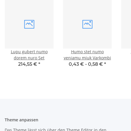
Lupu gubert numo
Humo stet numo
dorem nuro Set
veniamu miuk Varkombi
214,55 €
*
0,43 € -
0,58 €
*
Theme anpassen
Das Theme lässt sich über den Theme Editor in den