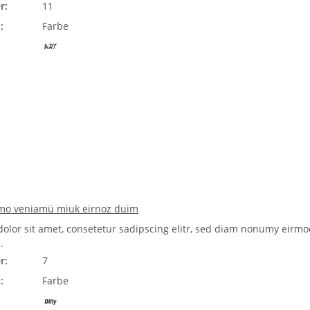
r:
11
:
Farbe
mo veniamü miuk eirnoz duim
olor sit amet, consetetur sadipscing elitr, sed diam nonumy eirmo
.
r:
7
:
Farbe