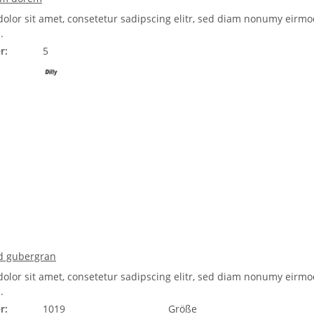
olor sit amet, consetetur sadipscing elitr, sed diam nonumy eirmo
.
r:
5
sd gubergran
olor sit amet, consetetur sadipscing elitr, sed diam nonumy eirmo
.
r:
1019
Größe