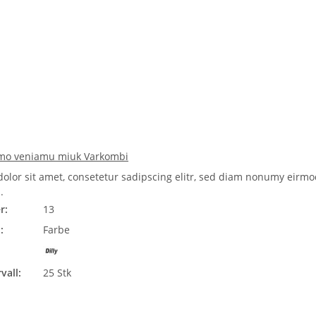
mo veniamu miuk Varkombi
olor sit amet, consetetur sadipscing elitr, sed diam nonumy eirmo
.
r:
13
:
Farbe
vall:
25 Stk