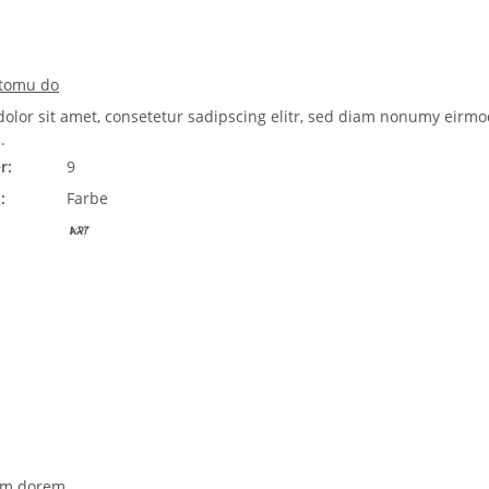
tomu do
olor sit amet, consetetur sadipscing elitr, sed diam nonumy eirmo
.
r:
9
:
Farbe
tam dorem