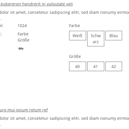
d gubergren hendrerit in vulputate veli
olor sit amet, consetetur sadipscing elitr, sed diam nonumy eirmo
.
r:
1024
Farbe
:
Farbe
Weiß
Blau
Weiß
Schw
Blau
Größe
Schwarz
arz
Größe
40
41
42
40
41
42
uro mui ipsum retum ref
olor sit amet, consetetur sadipscing elitr, sed diam nonumy eirmo
.