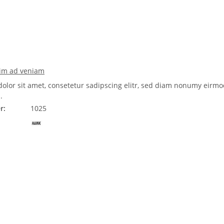
nim ad veniam
olor sit amet, consetetur sadipscing elitr, sed diam nonumy eirmo
.
r:
1025